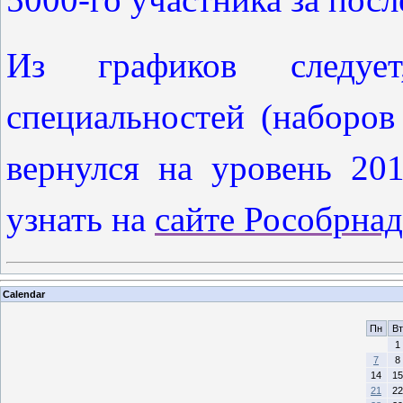
Из графиков следуе
специальностей (наборо
вернулся на уровень 20
узнать на
сайте Рособрнад
Calendar
Пн
Вт
1
7
8
14
15
21
22