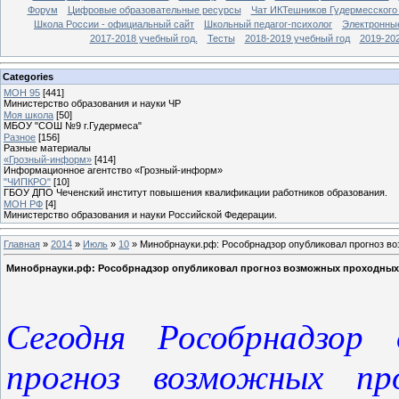
Форум
Цифровые образовательные ресурсы
Чат ИКТешников Гудермесского
Школа России - официальный сайт
Школьный педагог-психолог
Электронны
2017-2018 учебный год.
Тесты
2018-2019 учебный год
2019-20
Categories
МОН 95
[441]
Министерство образования и науки ЧР
Моя школа
[50]
МБОУ "СОШ №9 г.Гудермеса"
Разное
[156]
Разные материалы
«Грозный-информ»
[414]
Информационное агентство «Грозный-информ»
"ЧИПКРО"
[10]
ГБОУ ДПО Чеченский институт повышения квалификации работников образования.
МОН РФ
[4]
Министерство образования и науки Российской Федерации.
Главная
»
2014
»
Июль
»
10
» Минобрнауки.рф: Рособрнадзор опубликовал прогноз в
Минобрнауки.рф: Рособрнадзор опубликовал прогноз возможных проходных
Сегодня Рособрнадзор 
прогноз возможных пр