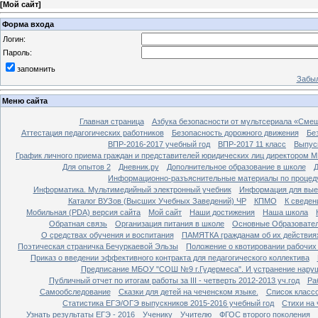
[
Мой сайт
]
Форма входа
Логин:
Пароль:
запомнить
Забыл
Меню сайта
Главная страница
Азбука безопасности от мультсериала «Сме
Аттестация педагогических работников
Безопасность дорожного движения
Бе
ВПР-2016-2017 учебный год
ВПР-2017 11 класс
Выпус
График личного приема граждан и представителей юридических лиц директором 
Для опытов 2
Дневник.ру
Дополнительное образование в школе
Д
Информационно-разъяснительные материалы по процеду
Информатика. Мультимедийный электронный учебник
Информация для вые
Каталог ВУЗов (Высших Учебных Заведений) ЧР
КПМО
К сведе
Мобильная (PDA) версия сайта
Мой сайт
Наши достижения
Наша школа
Обратная связь
Организация питания в школе
Основные Образовате
О средствах обучения и воспитания
ПАМЯТКА гражданам об их действиях
Поэтическая страничка Бечуркаевой Эльзы
Положение о квотировании рабочих
Приказ о введении эффективного контракта для педагогического коллектива
Предписание МБОУ "СОШ №9 г.Гудермеса". И устранение наруш
Публичный отчет по итогам работы за III - четверть 2012-2013 уч.год
Ра
Самообследование
Сказки для детей на чеченском языке.
Список класс
Статистика ЕГЭ/ОГЭ выпускников 2015-2016 учебный год
Стихи на
Узнать результаты ЕГЭ - 2016
Ученику
Учителю
ФГОС второго поколения