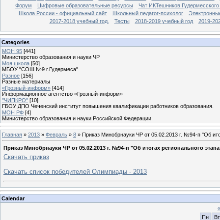
Форум
Цифровые образовательные ресурсы
Чат ИКТешников Гудермесского
Школа России - официальный сайт
Школьный педагог-психолог
Электронны
2017-2018 учебный год.
Тесты
2018-2019 учебный год
2019-20
Categories
МОН 95
[441]
Министерство образования и науки ЧР
Моя школа
[50]
МБОУ "СОШ №9 г.Гудермеса"
Разное
[156]
Разные материалы
«Грозный-информ»
[414]
Информационное агентство «Грозный-информ»
"ЧИПКРО"
[10]
ГБОУ ДПО Чеченский институт повышения квалификации работников образования.
МОН РФ
[4]
Министерство образования и науки Российской Федерации.
Главная
»
2013
»
Февраль
»
8
» Приказ Минобрнауки ЧР от 05.02.2013 г. №94-п "Об и
Приказ Минобрнауки ЧР от 05.02.2013 г. №94-п "Об итогах регионального эт
Скачать приказ
Скачать список победителей Олимпиады - 2013
Calendar
Пн
Вт