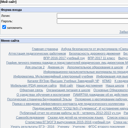
[
Мой сайт
]
Форма входа
Логин:
Пароль:
запомнить
Забыл
Меню сайта
Главная страница
Азбука безопасности от мультсериала «Сме
Аттестация педагогических работников
Безопасность дорожного движения
Бе
ВПР-2016-2017 учебный год
ВПР-2017 11 класс
Выпус
График личного приема граждан и представителей юридических лиц директором 
Для опытов 2
Дневник.ру
Дополнительное образование в школе
Д
Информационно-разъяснительные материалы по процеду
Информатика. Мультимедийный электронный учебник
Информация для вые
Каталог ВУЗов (Высших Учебных Заведений) ЧР
КПМО
К сведе
Мобильная (PDA) версия сайта
Мой сайт
Наши достижения
Наша школа
Обратная связь
Организация питания в школе
Основные Образовате
О средствах обучения и воспитания
ПАМЯТКА гражданам об их действиях
Поэтическая страничка Бечуркаевой Эльзы
Положение о квотировании рабочих
Приказ о введении эффективного контракта для педагогического коллектива
Предписание МБОУ "СОШ №9 г.Гудермеса". И устранение наруш
Публичный отчет по итогам работы за III - четверть 2012-2013 уч.год
Ра
Самообследование
Сказки для детей на чеченском языке.
Список класс
Статистика ЕГЭ/ОГЭ выпускников 2015-2016 учебный год
Стихи на
Узнать результаты ЕГЭ - 2016
Ученику
Учителю
ФГОС второго поколения