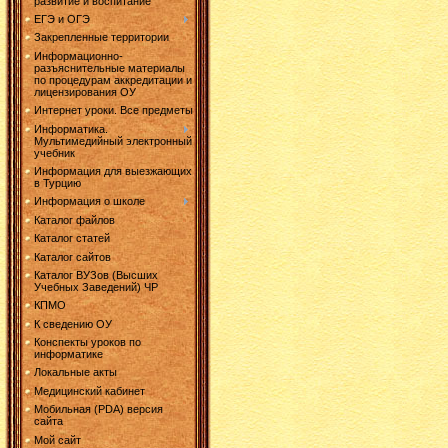
развитие и воспитание
ЕГЭ и ОГЭ
Закрепленные территории
Информационно-
разъяснительные материалы
по процедурам аккредитации и
лицензирования ОУ
Интернет уроки. Все предметы
Информатика.
Мультимедийный электронный
учебник
Информация для выезжающих
в Турцию
Информация о школе
Каталог файлов
Каталог статей
Каталог сайтов
Каталог ВУЗов (Высших
Учебных Заведений) ЧР
КПМО
К сведению ОУ
Конспекты уроков по
информатике
Локальные акты
Медицинский кабинет
Мобильная (PDA) версия
сайта
Мой сайт