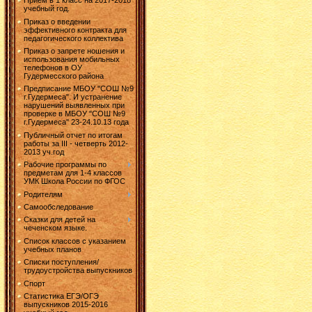
Прием в 1 класс на 2017-2018
учебный год.
Приказ о введении
эффективного контракта для
педагогического коллектива
Приказ о запрете ношения и
использования мобильных
телефонов в ОУ
Гудермесского района
Предписание МБОУ "СОШ №9
г.Гудермеса". И устранение
нарушений выявленных при
проверке в МБОУ "СОШ №9
г.Гудермеса" 23-24.10.13 года
Публичный отчет по итогам
работы за III - четверть 2012-
2013 уч.год
Рабочие программы по
предметам для 1-4 классов
УМК Школа России по ФГОС
Родителям
Самообследование
Сказки для детей на
чеченском языке.
Список классов с указанием
учебных планов
Списки поступления/
трудоустройства выпускников
Спорт
Статистика ЕГЭ/ОГЭ
выпускников 2015-2016