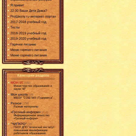
Я привит
22.00 Ваши Дети Дома?
ProШколу.ru-интернет портал
2017-2018 учебный год.
Тесты
2018-2019 учебный год
2019-2020 учебный год
Горячее питание
Меню горячего питания
Меню горячего питания
Категории раздела
МОН 95
[441]
Министерство образования и
науки ЧР
Моя школа
[50]
МБОУ "СОШ №9 г.Гудермеса"
Разное
[156]
Разные материалы
«Грозный-информ»
[414]
Информационное агентство
«Грозный-информ»
"ЧИПКРО"
[10]
ГБОУ ДПО Чеченский институт
повышения квалификации
работников образования.