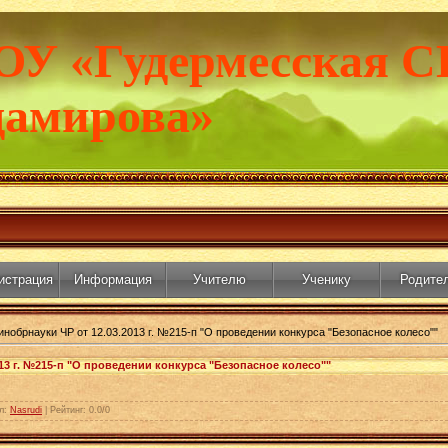
ОУ «Гудермесская С
дамирова»
истрация
Информация
Учителю
Ученику
Родите
нобрнауки ЧР от 12.03.2013 г. №215-п "О проведении конкурса "Безопасное колесо""
13 г. №215-п "О проведении конкурса "Безопасное колесо""
л
:
Nasrudi
|
Рейтинг
:
0.0
/
0