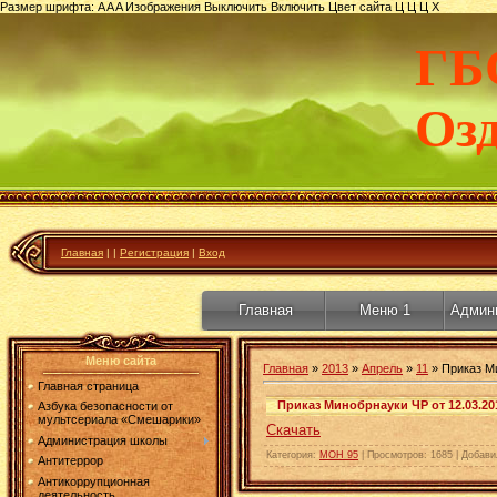
Размер шрифта:
A
A
A
Изображения
Выключить
Включить
Цвет сайта
Ц
Ц
Ц
Х
ГБ
Оз
Главная
|
|
Регистрация
|
Вход
Главная
Меню 1
Админ
Меню сайта
Главная
»
2013
»
Апрель
»
11
» Приказ Ми
Главная страница
Приказ Минобрнауки ЧР от 12.03.20
Азбука безопасности от
мультсериала «Смешарики»
Скачать
Администрация школы
Категория
:
МОН 95
|
Просмотров
:
1685
|
Добави
Антитеррор
Антикоррупционная
деятельность