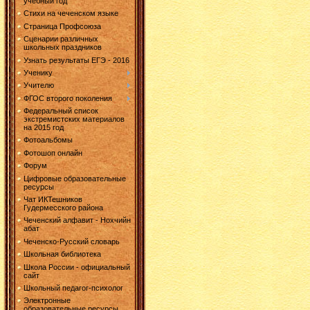
учебный год
Стихи на чеченском языке
Страница Профсоюза
Сценарии различных
школьных праздников
Узнать результаты ЕГЭ - 2016
Ученику
Учителю
ФГОС второго поколения
Федеральный список
экстремистских материалов
на 2015 год
Фотоальбомы
Фотошоп онлайн
Форум
Цифровые образовательные
ресурсы
Чат ИКТешников
Гудермесского района
Чеченский алфавит - Нохчийн
абат
Чеченско-Русский словарь
Школьная библиотека
Школа России - официальный
сайт
Школьный педагог-психолог
Электронные
образовательные ресурсы