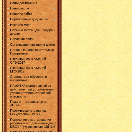
Наши достижения
Наша школа
Новости сайта
Нормативные документы
Нохчийн мотт
Нохчийн меттан дош тидаран
дошам
Обратная связь
Организация питания в школе
Основные Образовательные
Программы
Открытый банк заданий
ОГЭ-2017
Открытый банк заданий
ЕГЭ-2017
О средствах обучения и
воспитания
ПАМЯТКА гражданам об их
действиях при установлении
уровней террористической
опасности.
Педагог - организатор по
ДНВиР
Поэтическая страничка
Бечуркаевой Эльзы
Положение о квотировании
рабочих мест для инвалидов в
МБОУ "Гудермесская СШ №9"