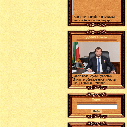
Глава Чеченской Республики
Рамзан Ахматович Кадыров
Дааев Х-Б. Б.
Дааев Хож-Бауди Буарович.
Министр образования и науки
Чеченской республики
Поиск