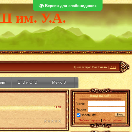
Версия для слабовидящих
Ш им. У.А.
Приветствую Вас
Гость
|
RSS
лям
ЕГЭ и ОГЭ
Меню 8
Вход на сайт
Логин:
11:39
Пароль:
запомнить
Забыл пароль
|
Регистрация