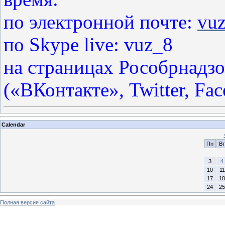
по электронной почте:
vuz
по Skype live: vuz_8
на страницах Рособрнадзо
(«ВКонтакте», Twitter, Fac
Calendar
Пн
Вт
3
4
10
11
17
18
24
25
Полная версия сайта