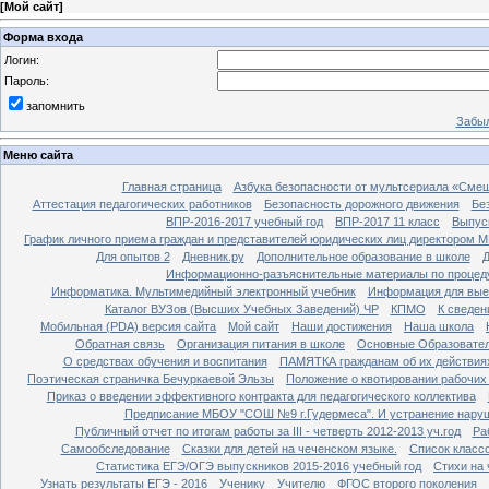
[
Мой сайт
]
Форма входа
Логин:
Пароль:
запомнить
Забыл
Меню сайта
Главная страница
Азбука безопасности от мультсериала «Сме
Аттестация педагогических работников
Безопасность дорожного движения
Бе
ВПР-2016-2017 учебный год
ВПР-2017 11 класс
Выпус
График личного приема граждан и представителей юридических лиц директором 
Для опытов 2
Дневник.ру
Дополнительное образование в школе
Д
Информационно-разъяснительные материалы по процеду
Информатика. Мультимедийный электронный учебник
Информация для вые
Каталог ВУЗов (Высших Учебных Заведений) ЧР
КПМО
К сведе
Мобильная (PDA) версия сайта
Мой сайт
Наши достижения
Наша школа
Обратная связь
Организация питания в школе
Основные Образовате
О средствах обучения и воспитания
ПАМЯТКА гражданам об их действиях
Поэтическая страничка Бечуркаевой Эльзы
Положение о квотировании рабочих
Приказ о введении эффективного контракта для педагогического коллектива
Предписание МБОУ "СОШ №9 г.Гудермеса". И устранение наруш
Публичный отчет по итогам работы за III - четверть 2012-2013 уч.год
Ра
Самообследование
Сказки для детей на чеченском языке.
Список класс
Статистика ЕГЭ/ОГЭ выпускников 2015-2016 учебный год
Стихи на
Узнать результаты ЕГЭ - 2016
Ученику
Учителю
ФГОС второго поколения