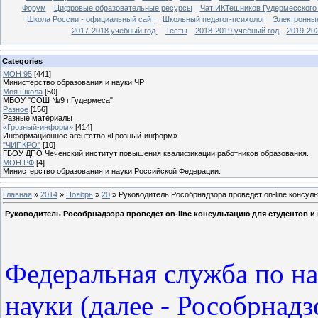
Форум
Цифровые образовательные ресурсы
Чат ИКТешников Гудермесского
Школа России - официальный сайт
Школьный педагог-психолог
Электронны
2017-2018 учебный год.
Тесты
2018-2019 учебный год
2019-20
Categories
МОН 95
[441]
Министерство образования и науки ЧР
Моя школа
[50]
МБОУ "СОШ №9 г.Гудермеса"
Разное
[156]
Разные материалы
«Грозный-информ»
[414]
Информационное агентство «Грозный-информ»
"ЧИПКРО"
[10]
ГБОУ ДПО Чеченский институт повышения квалификации работников образования.
МОН РФ
[4]
Министерство образования и науки Российской Федерации.
Главная
»
2014
»
Ноябрь
»
20
» Руководитель Рособрнадзора проведет on-line консул
Руководитель Рособрнадзора проведет on-line консультацию для студентов и
Федеральная служба по на
науки (далее - Рособрнадз