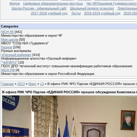
Форум
Цифровые образовательные ресурсы
Чат ИКТешников Гудермесского
Школа России - официальный сайт
Школьный педагог-психолог
Электронны
2017-2018 учебный год.
Тесты
2018-2019 учебный год
2019-20
Categories
МОН 95
[441]
Министерство образования и науки ЧР
Моя школа
[50]
МБОУ "СОШ №9 г.Гудермеса"
Разное
[156]
Разные материалы
«Грозный-информ»
[414]
Информационное агентство «Грозный-информ»
"ЧИПКРО"
[10]
ГБОУ ДПО Чеченский институт повышения квалификации работников образования.
МОН РФ
[4]
Министерство образования и науки Российской Федерации.
Главная
»
2013
»
Март
»
13
» В офисе РИК ЧРО Партии «ЕДИНАЯ РОССИЯ» прошло обс
В офисе РИК ЧРО Партии «ЕДИНАЯ РОССИЯ» прошло обсуждение Комплекса ме