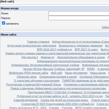
[
Мой сайт
]
Форма входа
Логин:
Пароль:
запомнить
Забыл
Меню сайта
Главная страница
Азбука безопасности от мультсериала «Сме
Аттестация педагогических работников
Безопасность дорожного движения
Бе
ВПР-2016-2017 учебный год
ВПР-2017 11 класс
Выпус
График личного приема граждан и представителей юридических лиц директором 
Для опытов 2
Дневник.ру
Дополнительное образование в школе
Д
Информационно-разъяснительные материалы по процеду
Информатика. Мультимедийный электронный учебник
Информация для вые
Каталог ВУЗов (Высших Учебных Заведений) ЧР
КПМО
К сведе
Мобильная (PDA) версия сайта
Мой сайт
Наши достижения
Наша школа
Обратная связь
Организация питания в школе
Основные Образовате
О средствах обучения и воспитания
ПАМЯТКА гражданам об их действиях
Поэтическая страничка Бечуркаевой Эльзы
Положение о квотировании рабочих
Приказ о введении эффективного контракта для педагогического коллектива
Предписание МБОУ "СОШ №9 г.Гудермеса". И устранение наруш
Публичный отчет по итогам работы за III - четверть 2012-2013 уч.год
Ра
Самообследование
Сказки для детей на чеченском языке.
Список класс
Статистика ЕГЭ/ОГЭ выпускников 2015-2016 учебный год
Стихи на
Узнать результаты ЕГЭ - 2016
Ученику
Учителю
ФГОС второго поколения