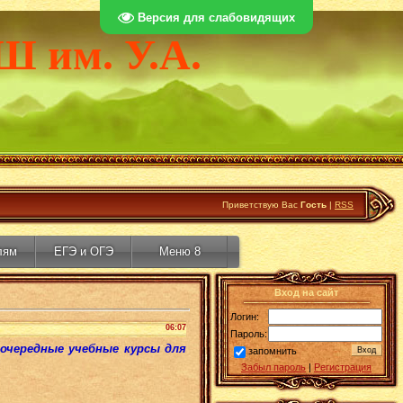
Версия для слабовидящих
Ш им. У.А.
Приветствую Вас
Гость
|
RSS
лям
ЕГЭ и ОГЭ
Меню 8
Вход на сайт
Логин:
06:07
Пароль:
очередные учебные курсы для
запомнить
Забыл пароль
|
Регистрация