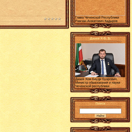
Глава Чеченской Республики
Рамзан Ахматович Кадыров
Дааев Х-Б. Б.
Дааев Хож-Бауди Буарович.
Министр образования и науки
Чеченской республики
Поиск