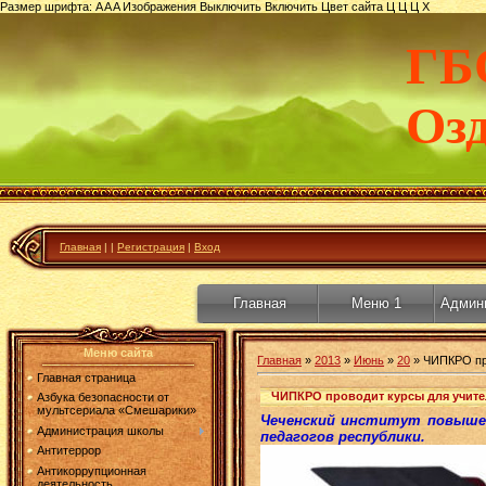
Размер шрифта:
A
A
A
Изображения
Выключить
Включить
Цвет сайта
Ц
Ц
Ц
Х
ГБ
Оз
Главная
|
|
Регистрация
|
Вход
Главная
Меню 1
Админ
Меню сайта
Главная
»
2013
»
Июнь
»
20
» ЧИПКРО про
Главная страница
ЧИПКРО проводит курсы для учите
Азбука безопасности от
мультсериала «Смешарики»
Чеченский институт повышен
Администрация школы
педагогов республики.
Антитеррор
Антикоррупционная
деятельность