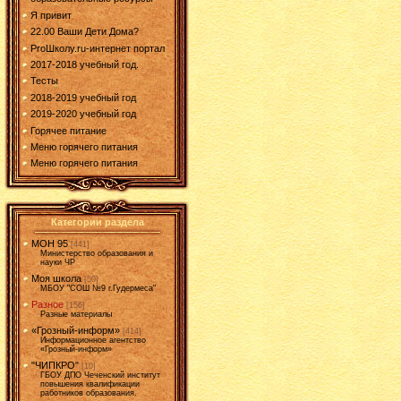
Я привит
22.00 Ваши Дети Дома?
ProШколу.ru-интернет портал
2017-2018 учебный год.
Тесты
2018-2019 учебный год
2019-2020 учебный год
Горячее питание
Меню горячего питания
Меню горячего питания
Категории раздела
МОН 95
[441]
Министерство образования и
науки ЧР
Моя школа
[50]
МБОУ "СОШ №9 г.Гудермеса"
Разное
[156]
Разные материалы
«Грозный-информ»
[414]
Информационное агентство
«Грозный-информ»
"ЧИПКРО"
[10]
ГБОУ ДПО Чеченский институт
повышения квалификации
работников образования.