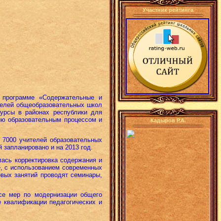
Участник рейтинга
 программе «Содержательные и
телей общеобразовательных школ
курсы в районах республики для
ию образовательным процессом и
Кадыров Р.А.
 7000 учителей образовательных
запланировано и на 2013 год.
лась корректировка содержания и
, с использованием современных
овых занятий проводят семинары,
ксе мер по модернизации общего
 квалификации педагогических и