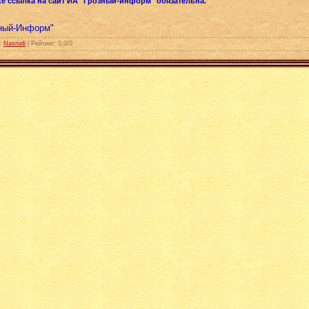
е ссылка на сайт ИА "Грозный-информ" обязательна.
зный-Информ"
:
Nasrudi
|
Рейтинг
:
0.0
/
0