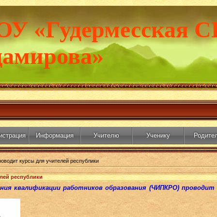
ОУ «Гудермесская С
дамирова»
истрация
Информация
Учителю
Ученику
Родите
водит курсы для учителей республики
лей республики
ия квалификации работников образования (ЧИПКРО) проводит 