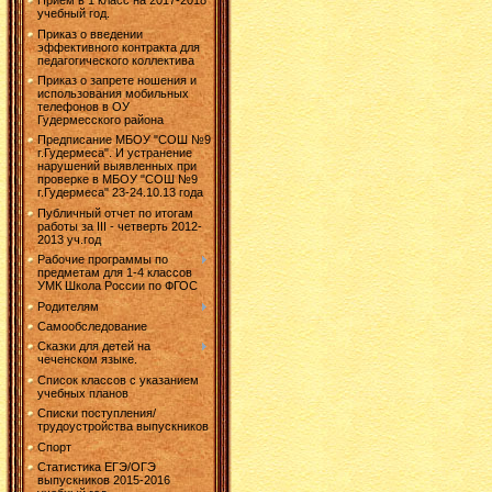
Прием в 1 класс на 2017-2018
учебный год.
Приказ о введении
эффективного контракта для
педагогического коллектива
Приказ о запрете ношения и
использования мобильных
телефонов в ОУ
Гудермесского района
Предписание МБОУ "СОШ №9
г.Гудермеса". И устранение
нарушений выявленных при
проверке в МБОУ "СОШ №9
г.Гудермеса" 23-24.10.13 года
Публичный отчет по итогам
работы за III - четверть 2012-
2013 уч.год
Рабочие программы по
предметам для 1-4 классов
УМК Школа России по ФГОС
Родителям
Самообследование
Сказки для детей на
чеченском языке.
Список классов с указанием
учебных планов
Списки поступления/
трудоустройства выпускников
Спорт
Статистика ЕГЭ/ОГЭ
выпускников 2015-2016