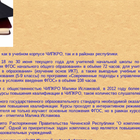
 как в учебном корпусе ЧИПКРО, так и в районах республики.
с 18 по 30 июня текущего года для учителей начальной школы по
ия ФГОС начального общего образования» в объёме 72 часов; для учи
в образовании» (изучение основ ИКТ), а также выездные учебные 
зования (5-9 классы) по программе «Современные подходы к управлен
 в условиях введения ФГОС» в объёме 108 часов.
м с общественностью ЧИПКРО Малики Исламовой, в 2012 году более
урсы повышения квалификации в ЧИПКРО, такое количество слушателей 
ного государственного образовательного стандарта необходимой оказа
амм повышения квалификации. Курсы проходят в интерактивном режиме
ителя не только изучают основные положения ФГОС, но в рамках курс
ки - отметила Малика Исламова.
нято Распоряжение Правительства Чеченской Республики "О компле
ки". Одной из приоритетных задач комплекса мер является повышение
разовательных учреждений.