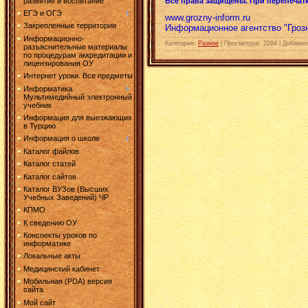
развитие и воспитание
Все права защищены. При перепечатк
ЕГЭ и ОГЭ
www.grozny-inform.ru
Закрепленные территории
Информационное агентство "Гро
Информационно-
Категория
:
Разное
|
Просмотров
:
2284
|
Добавил
разъяснительные материалы
по процедурам аккредитации и
лицензирования ОУ
Интернет уроки. Все предметы
Информатика.
Мультимедийный электронный
учебник
Информация для выезжающих
в Турцию
Информация о школе
Каталог файлов
Каталог статей
Каталог сайтов
Каталог ВУЗов (Высших
Учебных Заведений) ЧР
КПМО
К сведению ОУ
Конспекты уроков по
информатике
Локальные акты
Медицинский кабинет
Мобильная (PDA) версия
сайта
Мой сайт