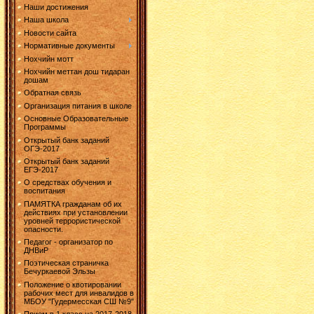
Наши достижения
Наша школа
Новости сайта
Нормативные документы
Нохчийн мотт
Нохчийн меттан дош тидаран
дошам
Обратная связь
Организация питания в школе
Основные Образовательные
Программы
Открытый банк заданий
ОГЭ-2017
Открытый банк заданий
ЕГЭ-2017
О средствах обучения и
воспитания
ПАМЯТКА гражданам об их
действиях при установлении
уровней террористической
опасности.
Педагог - организатор по
ДНВиР
Поэтическая страничка
Бечуркаевой Эльзы
Положение о квотировании
рабочих мест для инвалидов в
МБОУ "Гудермесская СШ №9"