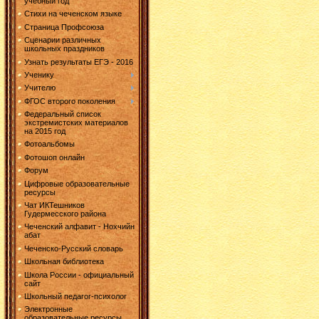
учебный год
Стихи на чеченском языке
Страница Профсоюза
Сценарии различных
школьных праздников
Узнать результаты ЕГЭ - 2016
Ученику
Учителю
ФГОС второго поколения
Федеральный список
экстремистских материалов
на 2015 год
Фотоальбомы
Фотошоп онлайн
Форум
Цифровые образовательные
ресурсы
Чат ИКТешников
Гудермесского района
Чеченский алфавит - Нохчийн
абат
Чеченско-Русский словарь
Школьная библиотека
Школа России - официальный
сайт
Школьный педагог-психолог
Электронные
образовательные ресурсы