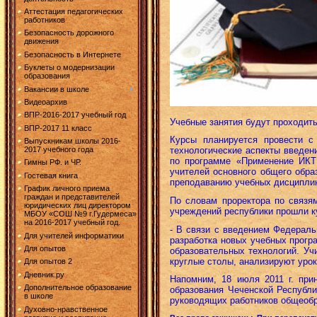
Аттестация педагогических
работников
Безопасность дорожного
движения
Безопасность в Интернете
Буклеты о модернизации
образования
Вакансии в школе
Видеоархив
ВПР-2016-2017 учебный год
Учебные занятия будут проходить
ВПР-2017 11 класс
Курсы планируется провести 
Выпускникам школы 2016-
2017 учебного года
технологические аспекты введен
по программе «Применение ИКТ 
Гимны РФ. и ЧР.
учителей основного общего обра
Гостевая книга
преподаванию учебных дисциплин
График личного приема
граждан и представителей
По словам проректора по связя
юридических лиц директором
учреждений республики прошли к
МБОУ «СОШ №9 г.Гудермеса»
на 2016-2017 учебный год.
- В связи с введением Федераль
Для учителей информатики
разработка новых учебных прогр
Для опытов
образовательных технологий. Уч
круглые столы, анализируют уро
Для опытов 2
Дневник.ру
Напомним, 18 июля 2011 г. при
Дополнительное образование
образования Чеченской Республи
в школе
руководящих работников общеоб
Духовно-нравственное