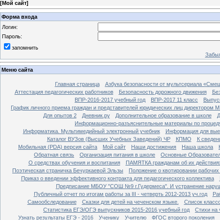
[
Мой сайт
]
Форма входа
Логин:
Пароль:
запомнить
Забыл
Меню сайта
Главная страница
Азбука безопасности от мультсериала «Сме
Аттестация педагогических работников
Безопасность дорожного движения
Бе
ВПР-2016-2017 учебный год
ВПР-2017 11 класс
Выпус
График личного приема граждан и представителей юридических лиц директором 
Для опытов 2
Дневник.ру
Дополнительное образование в школе
Д
Информационно-разъяснительные материалы по процеду
Информатика. Мультимедийный электронный учебник
Информация для вые
Каталог ВУЗов (Высших Учебных Заведений) ЧР
КПМО
К сведе
Мобильная (PDA) версия сайта
Мой сайт
Наши достижения
Наша школа
Обратная связь
Организация питания в школе
Основные Образовате
О средствах обучения и воспитания
ПАМЯТКА гражданам об их действиях
Поэтическая страничка Бечуркаевой Эльзы
Положение о квотировании рабочих
Приказ о введении эффективного контракта для педагогического коллектива
Предписание МБОУ "СОШ №9 г.Гудермеса". И устранение наруш
Публичный отчет по итогам работы за III - четверть 2012-2013 уч.год
Ра
Самообследование
Сказки для детей на чеченском языке.
Список класс
Статистика ЕГЭ/ОГЭ выпускников 2015-2016 учебный год
Стихи на
Узнать результаты ЕГЭ - 2016
Ученику
Учителю
ФГОС второго поколения