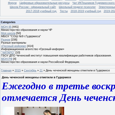
Форум
Цифровые образовательные ресурсы
Чат ИКТешников Гудермесского
Школа России - официальный сайт
Школьный педагог-психолог
Электронны
2017-2018 учебный год.
Тесты
2018-2019 учебный год
2019-20
Categories
МОН 95
[441]
Министерство образования и науки ЧР
Моя школа
[50]
МБОУ "СОШ №9 г.Гудермеса"
Разное
[156]
Разные материалы
«Грозный-информ»
[414]
Информационное агентство «Грозный-информ»
"ЧИПКРО"
[10]
ГБОУ ДПО Чеченский институт повышения квалификации работников образования.
МОН РФ
[4]
Министерство образования и науки Российской Федерации.
Главная
»
2015
»
Сентябрь
»
21
» День чеченской женщины отметили в Гудермесе
День чеченской женщины отметили в Гудермесе
Ежегодно в третье воскр
отмечается День чечен