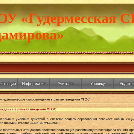
ОУ «Гудермесская С
дамирова»
истрация
Информация
Учителю
Ученику
Родите
-педагогическое сопровождение в рамках введения ФГОС
ождение в рамках введения ФГОС
ерсальных учебных действий в системе общего образования отвечает новым соц
 и познавательное развитие учащихся.
зовательных стандартов является реализация развивающего потенциала общего сред
иверсальных учебных действий как собственно психологической составляющей яд