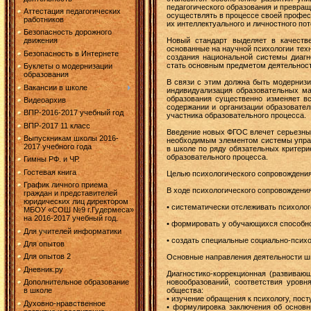
педагогического образования и превращ
Аттестация педагогических
осуществлять в процессе своей профес
работников
их интеллектуального и личностного по
Безопасность дорожного
Новый стандарт выделяет в качеств
движения
основанные на научной психологии тех
Безопасность в Интернете
создания национальной системы диагн
стать основным предметом деятельност
Буклеты о модернизации
образования
В связи с этим должна быть модерниз
Вакансии в школе
индивидуализация образовательных ма
образования существенно изменяет в
Видеоархив
содержании и организации образовател
ВПР-2016-2017 учебный год
участника образовательного процесса.
ВПР-2017 11 класс
Введение новых ФГОС влечет серьезные 
Выпускникам школы 2016-
необходимым элементом системы управ
2017 учебного года
в школе по ряду обязательных критери
образовательного процесса.
Гимны РФ. и ЧР.
Гостевая книга
Целью психологического сопровождения
График личного приема
В ходе психологического сопровождени
граждан и представителей
юридических лиц директором
• систематически отслеживать психолог
МБОУ «СОШ №9 г.Гудермеса»
на 2016-2017 учебный год.
• формировать у обучающихся способн
Для учителей информатики
• создать специальные социально-псих
Для опытов
Для опытов 2
Основные направления деятельности ш
Дневник.ру
Диагностико-коррекционная (развиваю
новообразований, соответствия уров
Дополнительное образование
общества:
в школе
• изучение обращения к психологу, пос
Духовно-нравственное
• формулировка заключения об основн