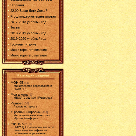
Я привит
22.00 Ваши Дети Дома?
ProШколу.ru-интернет портал
2017-2018 учебный год.
Тесты
2018-2019 учебный год
2019-2020 учебный год
Горячее питание
Меню горячего питания
Меню горячего питания
Категории раздела
МОН 95
[441]
Министерство образования и
науки ЧР
Моя школа
[50]
МБОУ "СОШ №9 г.Гудермеса"
Разное
[156]
Разные материалы
«Грозный-информ»
[414]
Информационное агентство
«Грозный-информ»
"ЧИПКРО"
[10]
ГБОУ ДПО Чеченский институт
повышения квалификации
работников образования.