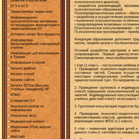
развитие и воспитание
психологического диагноза);
• разработка рекомендаций, програм
ЕГЭ и ОГЭ
психологических образований.
Закрепленные территории
Психопрофилактическая работа - обесп
• разработка и осуществление развиваю
Информационно-
• выявление психологических особеннос
разъяснительные материалы
• предупреждение возможных осложнени
по процедурам аккредитации и
Психологическое консультирование – п
лицензирования ОУ
Психологическое просвещение – приобще
Интернет уроки. Все предметы
Концепция образования дополняет тра
Информатика.
школа, средняя школа и послешкольное
Мультимедийный электронный
учебник
Основой разработки критериев и мет
Информация для выезжающих
сопровождения. Первые диагностиче
в Турцию
Самоопределение, смыслообразование и
Информация о школе
I этап (1 класс) – поступление ребенка 
Каталог файлов
1. Проведение психолого-педагогичес
составных частей. Сначала осуществ
Каталог статей
некоторых универсальных учебных де
Каталог сайтов
«диагностический тур». Он направлен н
Каталог ВУЗов (Высших
2. Проведение групповых и индивидуа
Учебных Заведений) ЧР
способ повышения психологической к
КПМО
занятий. Индивидуальные консультации
учебных действий и могут испытывать т
К сведению ОУ
3. Групповая консультация педагогов б
Конспекты уроков по
информатике
4. Проведение психолого–педагогиче
Локальные акты
комплектованию классов, динамика лич
реализации нового ФГОС в 1 классе.
Медицинский кабинет
Мобильная (PDA) версия
II этап – первичная адаптация детей
сайта
данного этапа (с сентября по январь) п
Мой сайт