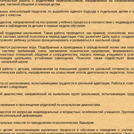
етительской работы с родителями первоклассников, направленной на ознакомле
ции, тактикой общения и помощи детям.
ьных консультаций педагогов по выработке единого подхода к отдельным детям и е
щих с классом.
едагогов, направленной на построение учебного процесса в соответствии с индивиду
ики и наблюдения за детьми в первые недели обучения.
кой поддержки школьников. Такая работа проводится, как правило, психологом, во
 система занятий психолога в период адаптации «Час развития» Цель курса: создани
позволят ребенку успешно функционировать и развиваться в школьной среде.
яются различные игры. Подобранные и проводимые в определенной логике они помог
 систему требований, снять чрезмерное психическое напряжение, формировать
чностных отношений, общения и сотрудничества, оказать помощь учащимся в усво
озиция школьника, устойчивая самооценка. Психолог также содействует фор
 начальной школе.
й работы с детьми, направленная на повышение уровня их школьной готовности, с
тическая работа, направленная на осмысление итогов деятельности педагогов, псих
абота со школьниками, испытывающими трудности в школьной адаптации. Работа в это
лагает следующее:
кой диагностики, направленной на выявление групп школьников, испытывающих тр
тирование и просвещение родителей по результатам диагностики.
дагогов по вопросам индивидуальных и возрастных особенностей учащихся. Группов
фессиональной деформации;
ачальных классов по преодолению психологических барьеров.
щи детям, испытывающим различные трудности в обучении и поведении с учетом 
ленная на анализ содержания и методики преподавания различных предметов. Цель та