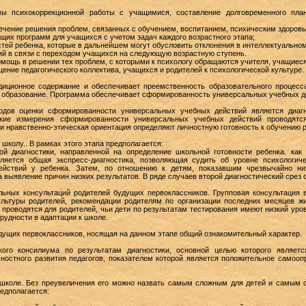
мы психокоррекционной работы с учащимися, составление долговременного пла
ечение решения проблем, связанных с обучением, воспитанием, психическим здоровь
щих программ для учащихся с учетом задач каждого возрастного этапа;
тей ребенка, которые в дальнейшем могут обусловить отклонения в интеллектуальном
й в связи с переходом учащихся на следующую возрастную ступень.
омощь в решении тех проблем, с которыми к психологу обращаются учителя, учащиеся
ние педагогического коллектива, учащихся и родителей к психологической культуре.
диционное содержание и обеспечивает преемственность образовательного процесс
 образование. Программа обеспечивает сформированность универсальных учебных де
одов оценки сформированности универсальных учебных действий является диагн
ские измерения сформированности универсальных учебных действий проводятс
 нравственно-этическая ориентация определяют личностную готовность к обучению р
в школу.. В рамках этого этапа предполагается:
кой диагностики, направленной на определение школьной готовности ребенка. как 
ляется общая экспресс-диагностика, позволяющая судить об уровне психологич
йствий у ребенка. Затем, по отношению к детям, показавшим чрезвычайно низ
а выявление причин низких результатов. В ряде случаев второй диагностический срез 
льных консультаций родителей будущих первоклассников. Групповая консультация 
ультуры родителей, рекомендации родителям по организации последних месяцев ж
 проводятся для родителей, чьи дети по результатам тестирования имеют низкий у
рудности в адаптации к школе.
удущих первоклассников, носящая на данном этапе общий ознакомительный характер.
ского консилиума по результатам диагностики, основной целью которого являет
ностного развития педагогов, показателем которой является положительное самооп
 к школе. Без преувеличения его можно назвать самым сложным для детей и самым 
редполагается: