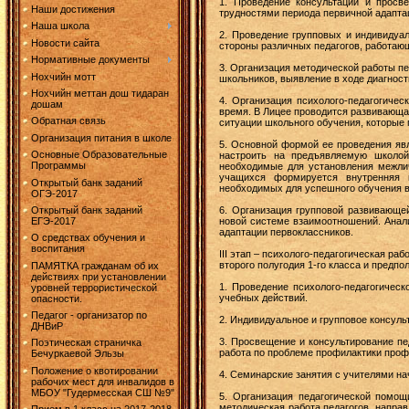
1. Проведение консультаций и просв
Наши достижения
трудностями периода первичной адапта
Наша школа
2. Проведение групповых и индивидуал
Новости сайта
стороны различных педагогов, работаю
Нормативные документы
3. Организация методической работы п
Нохчийн мотт
школьников, выявление в ходе диагност
Нохчийн меттан дош тидаран
4. Организация психолого-педагогичес
дошам
время. В Лицее проводится развивающая
Обратная связь
ситуации школьного обучения, которые 
Организация питания в школе
5. Основной формой ее проведения явл
Основные Образовательные
настроить на предъявляемую школой
Программы
необходимые для установления межли
учащихся формируется внутренняя п
Открытый банк заданий
необходимых для успешного обучения в
ОГЭ-2017
6. Организация групповой развивающе
Открытый банк заданий
новой системе взаимоотношений. Анали
ЕГЭ-2017
адаптации первоклассников.
О средствах обучения и
воспитания
III этап – психолого-педагогическая р
второго полугодия 1-го класса и предпо
ПАМЯТКА гражданам об их
действиях при установлении
1. Проведение психолого-педагогичес
уровней террористической
учебных действий.
опасности.
Педагог - организатор по
2. Индивидуальное и групповое консуль
ДНВиР
3. Просвещение и консультирование пе
Поэтическая страничка
работа по проблеме профилактики про
Бечуркаевой Эльзы
Положение о квотировании
4. Семинарские занятия с учителями н
рабочих мест для инвалидов в
МБОУ "Гудермесская СШ №9"
5. Организация педагогической помо
методическая работа педагогов, направ