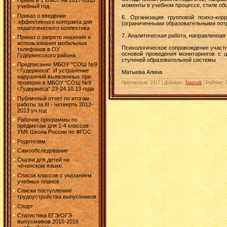
Прием в 1 класс на 2017-2018
моменты в учебном процессе, стиле об
учебный год.
Приказ о введении
6. Организация групповой психо-ко
эффективного контракта для
(ограниченными образовательными потр
педагогического коллектива
7. Аналитическая работа, направленная
Приказ о запрете ношения и
использования мобильных
Психологическое сопровождение участн
телефонов в ОУ
основой проведения мониторингов с ц
Гудермесского района
ступеней образовательной системы
Предписание МБОУ "СОШ №9
г.Гудермеса". И устранение
Матыева Алина
нарушений выявленных при
проверке в МБОУ "СОШ №9
Просмотров
:
2117
|
Добавил
:
Nasrudi
|
Рейтинг
:
г.Гудермеса" 23-24.10.13 года
Публичный отчет по итогам
работы за III - четверть 2012-
2013 уч.год
Рабочие программы по
предметам для 1-4 классов
УМК Школа России по ФГОС
Родителям
Самообследование
Сказки для детей на
чеченском языке.
Список классов с указанием
учебных планов
Списки поступления/
трудоустройства выпускников
Спорт
Статистика ЕГЭ/ОГЭ
выпускников 2015-2016