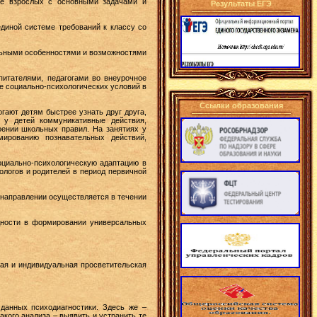
ние взрослых с основными задачами и
Результаты ЕГЭ
диной системе требований к классу со
альными особенностями и возможностями
спитателями, педагогами во внеурочное
е социально-психологических условий в
Ссылки образования
ают детям быстрее узнать друг друга,
 у детей коммуникативные действия,
ении школьных правил. На занятиях у
мированию познавательных действий,
оциально-психологическую адаптацию в
ологов и родителей в период первичной
м направлении осуществляется в течении
удности в формировании универсальных
ая и индивидуальная просветительская
данных психодиагностики. Здесь же –
кого анализа – выявить и устранить те