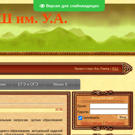
Версия для слабовидящих
Ш им. У.А.
Приветствую Вас
Гость
|
RSS
лям
ЕГЭ и ОГЭ
Меню 8
Вход на сайт
Логин:
21:50
Пароль:
запомнить
иальным запросам. Целью образования
Забыл пароль
|
Регистрация
него образования, актуальной задачей
ра образования. Изменение парадигмы