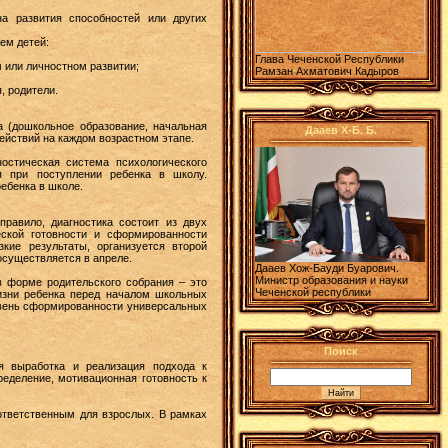
на развития способностей или других
ем детей:
Глава Чеченской Республики
 или личностном развитии;
Рамзан Ахматович Кадыров
, родители.
а (дошкольное образование, начальная
Дааев Х-Б. Б.
йствий на каждом возрастном этапе.
остическая система психологического
я при поступлении ребенка в школу.
ебенка в школе.
правило, диагностика состоит из двух
еской готовности и сформированности
кие результаты, организуется второй
осуществляется в апреле.
Дааев Хож-Бауди Буарович.
Министр образования и науки
в форме родительского собрания – это
Чеченской республики
изни ребенка перед началом школьных
ровень сформированности универсальных
Поиск
ся выработка и реализация подхода к
ределение, мотивационная готовность к
ответственным для взрослых. В рамках