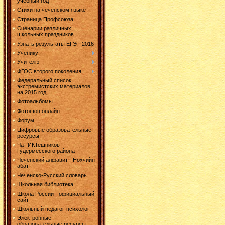
учебный год
Стихи на чеченском языке
Страница Профсоюза
Сценарии различных
школьных праздников
Узнать результаты ЕГЭ - 2016
Ученику
Учителю
ФГОС второго поколения
Федеральный список
экстремистских материалов
на 2015 год
Фотоальбомы
Фотошоп онлайн
Форум
Цифровые образовательные
ресурсы
Чат ИКТешников
Гудермесского района
Чеченский алфавит - Нохчийн
абат
Чеченско-Русский словарь
Школьная библиотека
Школа России - официальный
сайт
Школьный педагог-психолог
Электронные
образовательные ресурсы