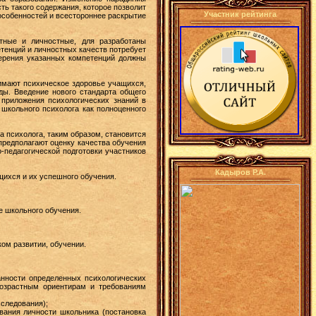
ть такого содержания, которое позволит
Участник рейтинга
особенностей и всестороннее раскрытие
тные и личностные, для разработаны
тенций и личностных качеств потребует
мерения указанных компетенций должны
имают психическое здоровье учащихся,
ды. Введение нового стандарта общего
приложения психологических знаний в
 школьного психолога как полноценного
 психолога, таким образом, становится
редполагают оценку качества обучения
-педагогической подготовки участников
Кадыров Р.А.
щихся и их успешного обучения.
е школьного обучения.
ом развитии, обучении.
анности определенных психологических
возрастным ориентирам и требованиям
сследования);
вания личности школьника (постановка