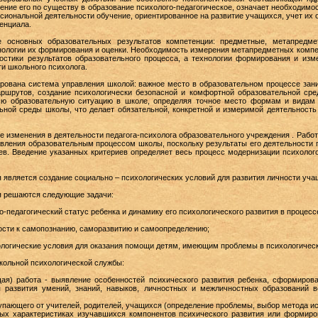
ение его по существу в образование психолого-педагогическое, означает необходимос
сиональной деятельности обучение, ориентированное на развитие учащихся, учет их 
тенциала.
е основных образовательных результатов компетенции: предметные, метапредме
нологии их формирования и оценки. Необходимость измерения метапредметных компе
остики результатов образовательного процесса, а технологии формирования и из
и школьного психолога.
ирована система управления школой: важное место в образовательном процессе зан
ршрутов, создание психологически безопасной и комфортной образовательной сре
сю образовательную ситуацию в школе, определяя точное место формам и видам 
ьной среды школы, что делает обязательной, конкретной и измеримой деятельность
изменения в деятельности педагога-психолога образовательного учреждения . Работа
ления образовательным процессом школы, поскольку результаты его деятельности п
ев. Введение указанных критериев определяет весь процесс модернизации психолого
 является создание социально – психологических условий для развития личности уча
я решаются следующие задачи:
о-педагогический статус ребенка и динамику его психологического развития в процесс
ости к самопознанию, саморазвитию и самоопределению;
ологические условия для оказания помощи детям, имеющим проблемы в психологическ
кольной психологической службы:
щая) работа - выявление особенностей психического развития ребенка, сформиров
ня развития умений, знаний, навыков, личностных и межличностных образований 
тупающего от учителей, родителей, учащихся (определение проблемы, выбор метода и
ых характеристиках изучавшихся компонентов психического развития или формиро