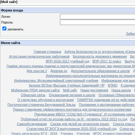
[
Мой сайт
]
Форма входа
Логин:
Пароль:
запомнить
Забыл
Меню сайта
Главная страница
Азбука безопасности от мультсериала «Сме
Аттестация педагогических работников
Безопасность дорожного движения
Бе
ВПР-2016-2017 учебный год
ВПР-2017 11 класс
Выпус
График личного приема граждан и представителей юридических лиц директором 
Для опытов 2
Дневник.ру
Дополнительное образование в школе
Д
Информационно-разъяснительные материалы по процеду
Информатика. Мультимедийный электронный учебник
Информация для вые
Каталог ВУЗов (Высших Учебных Заведений) ЧР
КПМО
К сведе
Мобильная (PDA) версия сайта
Мой сайт
Наши достижения
Наша школа
Обратная связь
Организация питания в школе
Основные Образовате
О средствах обучения и воспитания
ПАМЯТКА гражданам об их действиях
Поэтическая страничка Бечуркаевой Эльзы
Положение о квотировании рабочих
Приказ о введении эффективного контракта для педагогического коллектива
Предписание МБОУ "СОШ №9 г.Гудермеса". И устранение наруш
Публичный отчет по итогам работы за III - четверть 2012-2013 уч.год
Ра
Самообследование
Сказки для детей на чеченском языке.
Список класс
Статистика ЕГЭ/ОГЭ выпускников 2015-2016 учебный год
Стихи на
Узнать результаты ЕГЭ - 2016
Ученику
Учителю
ФГОС второго поколения