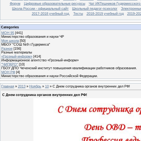
Форум
Цифровые образовательные ресурсы
Чат ИКТешников Гудермесского
Школа России - официальный сайт
Школьный педагог-психолог
Электронны
2017-2018 учебный год.
Тесты
2018-2019 учебный год
2019-20
Categories
МОН 95
[441]
Министерство образования и науки ЧР
Моя школа
[50]
МБОУ "СОШ №9 г.Гудермеса"
Разное
[156]
Разные материалы
«Грозный-информ»
[414]
Информационное агентство «Грозный-информ»
"ЧИПКРО"
[10]
ГБОУ ДПО Чеченский институт повышения квалификации работников образования.
МОН РФ
[4]
Министерство образования и науки Российской Федерации.
Главная
»
2013
»
Ноябрь
»
10
» С Днем сотрудника органов внутренних дел РФ!
С Днем сотрудника органов внутренних дел РФ!