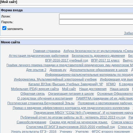
[
Мой сайт
]
Форма входа
Логин:
Пароль:
запомнить
Забыл
Меню сайта
Главная страница
Азбука безопасности от мультсериала «Сме
Аттестация педагогических работников
Безопасность дорожного движения
Бе
ВПР-2016-2017 учебный год
ВПР-2017 11 класс
Выпус
График личного приема граждан и представителей юридических лиц директором 
Для опытов 2
Дневник.ру
Дополнительное образование в школе
Д
Информационно-разъяснительные материалы по процеду
Информатика. Мультимедийный электронный учебник
Информация для вые
Каталог ВУЗов (Высших Учебных Заведений) ЧР
КПМО
К сведе
Мобильная (PDA) версия сайта
Мой сайт
Наши достижения
Наша школа
Обратная связь
Организация питания в школе
Основные Образовате
О средствах обучения и воспитания
ПАМЯТКА гражданам об их действиях
Поэтическая страничка Бечуркаевой Эльзы
Положение о квотировании рабочих
Приказ о введении эффективного контракта для педагогического коллектива
Предписание МБОУ "СОШ №9 г.Гудермеса". И устранение наруш
Публичный отчет по итогам работы за III - четверть 2012-2013 уч.год
Ра
Самообследование
Сказки для детей на чеченском языке.
Список класс
Статистика ЕГЭ/ОГЭ выпускников 2015-2016 учебный год
Стихи на
Узнать результаты ЕГЭ - 2016
Ученику
Учителю
ФГОС второго поколения