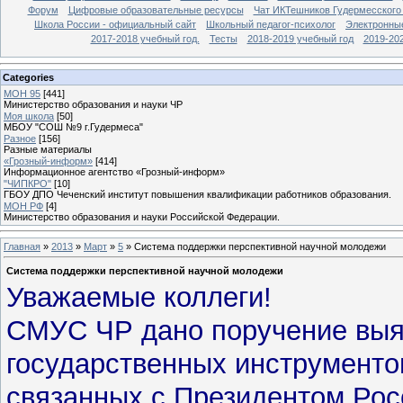
Форум
Цифровые образовательные ресурсы
Чат ИКТешников Гудермесского
Школа России - официальный сайт
Школьный педагог-психолог
Электронны
2017-2018 учебный год.
Тесты
2018-2019 учебный год
2019-20
Categories
МОН 95
[441]
Министерство образования и науки ЧР
Моя школа
[50]
МБОУ "СОШ №9 г.Гудермеса"
Разное
[156]
Разные материалы
«Грозный-информ»
[414]
Информационное агентство «Грозный-информ»
"ЧИПКРО"
[10]
ГБОУ ДПО Чеченский институт повышения квалификации работников образования.
МОН РФ
[4]
Министерство образования и науки Российской Федерации.
Главная
»
2013
»
Март
»
5
» Система поддержки перспективной научной молодежи
Система поддержки перспективной научной молодежи
Уважаемые коллеги!
СМУС ЧР дано поручение выя
государственных инструменто
связанных с Президентом Рос