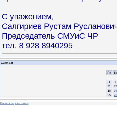
С уважением,
Салгириев Рустам Русланови
Председатель СМУиС ЧР
тел. 8 928 8940295
Calendar
Пн
Вт
4
5
11
12
18
19
25
26
Полная версия сайта