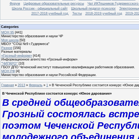
Форум
Цифровые образовательные ресурсы
Чат ИКТешников Гудермесского
Школа России - официальный сайт
Школьный педагог-психолог
Электронны
2017-2018 учебный год.
Тесты
2018-2019 учебный год
2019-20
Categories
МОН 95
[441]
Министерство образования и науки ЧР
Моя школа
[50]
МБОУ "СОШ №9 г.Гудермеса"
Разное
[156]
Разные материалы
«Грозный-информ»
[414]
Информационное агентство «Грозный-информ»
"ЧИПКРО"
[10]
ГБОУ ДПО Чеченский институт повышения квалификации работников образования.
МОН РФ
[4]
Министерство образования и науки Российской Федерации.
Главная
»
2013
»
Февраль
»
1
» В Чеченской Республике состоится конкурс «Юное да
В Чеченской Республике состоится конкурс «Юное дарование»
В средней общеобразовате
Грозный состоялась встре
поэтом Чеченской Республ
молодежного объединения 