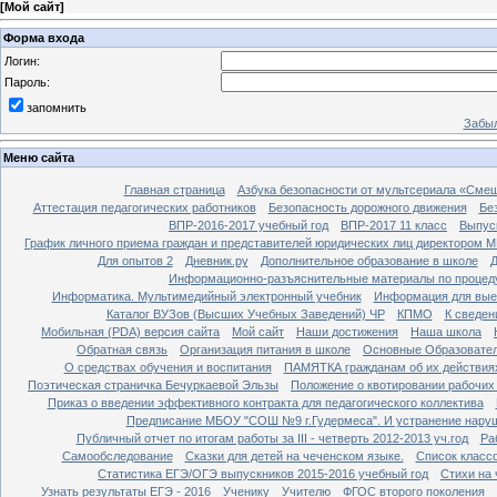
[
Мой сайт
]
Форма входа
Логин:
Пароль:
запомнить
Забыл
Меню сайта
Главная страница
Азбука безопасности от мультсериала «Сме
Аттестация педагогических работников
Безопасность дорожного движения
Бе
ВПР-2016-2017 учебный год
ВПР-2017 11 класс
Выпус
График личного приема граждан и представителей юридических лиц директором 
Для опытов 2
Дневник.ру
Дополнительное образование в школе
Д
Информационно-разъяснительные материалы по процеду
Информатика. Мультимедийный электронный учебник
Информация для вые
Каталог ВУЗов (Высших Учебных Заведений) ЧР
КПМО
К сведе
Мобильная (PDA) версия сайта
Мой сайт
Наши достижения
Наша школа
Обратная связь
Организация питания в школе
Основные Образовате
О средствах обучения и воспитания
ПАМЯТКА гражданам об их действиях
Поэтическая страничка Бечуркаевой Эльзы
Положение о квотировании рабочих
Приказ о введении эффективного контракта для педагогического коллектива
Предписание МБОУ "СОШ №9 г.Гудермеса". И устранение наруш
Публичный отчет по итогам работы за III - четверть 2012-2013 уч.год
Ра
Самообследование
Сказки для детей на чеченском языке.
Список класс
Статистика ЕГЭ/ОГЭ выпускников 2015-2016 учебный год
Стихи на
Узнать результаты ЕГЭ - 2016
Ученику
Учителю
ФГОС второго поколения