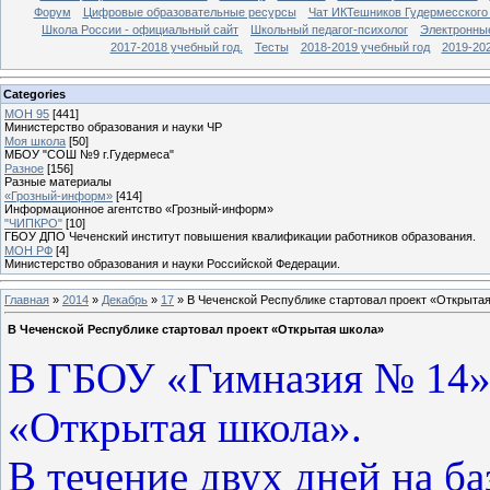
Форум
Цифровые образовательные ресурсы
Чат ИКТешников Гудермесского
Школа России - официальный сайт
Школьный педагог-психолог
Электронны
2017-2018 учебный год.
Тесты
2018-2019 учебный год
2019-20
Categories
МОН 95
[441]
Министерство образования и науки ЧР
Моя школа
[50]
МБОУ "СОШ №9 г.Гудермеса"
Разное
[156]
Разные материалы
«Грозный-информ»
[414]
Информационное агентство «Грозный-информ»
"ЧИПКРО"
[10]
ГБОУ ДПО Чеченский институт повышения квалификации работников образования.
МОН РФ
[4]
Министерство образования и науки Российской Федерации.
Главная
»
2014
»
Декабрь
»
17
» В Чеченской Республике стартовал проект «Открыта
В Чеченской Республике стартовал проект «Открытая школа»
В ГБОУ «Гимназия № 14» 
«Открытая школа».
В течение двух дней на б