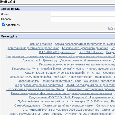
[
Мой сайт
]
Форма входа
Логин:
Пароль:
запомнить
Забыл
Меню сайта
Главная страница
Азбука безопасности от мультсериала «Сме
Аттестация педагогических работников
Безопасность дорожного движения
Бе
ВПР-2016-2017 учебный год
ВПР-2017 11 класс
Выпус
График личного приема граждан и представителей юридических лиц директором 
Для опытов 2
Дневник.ру
Дополнительное образование в школе
Д
Информационно-разъяснительные материалы по процеду
Информатика. Мультимедийный электронный учебник
Информация для вые
Каталог ВУЗов (Высших Учебных Заведений) ЧР
КПМО
К сведе
Мобильная (PDA) версия сайта
Мой сайт
Наши достижения
Наша школа
Обратная связь
Организация питания в школе
Основные Образовате
О средствах обучения и воспитания
ПАМЯТКА гражданам об их действиях
Поэтическая страничка Бечуркаевой Эльзы
Положение о квотировании рабочих
Приказ о введении эффективного контракта для педагогического коллектива
Предписание МБОУ "СОШ №9 г.Гудермеса". И устранение наруш
Публичный отчет по итогам работы за III - четверть 2012-2013 уч.год
Ра
Самообследование
Сказки для детей на чеченском языке.
Список класс
Статистика ЕГЭ/ОГЭ выпускников 2015-2016 учебный год
Стихи на
Узнать результаты ЕГЭ - 2016
Ученику
Учителю
ФГОС второго поколения