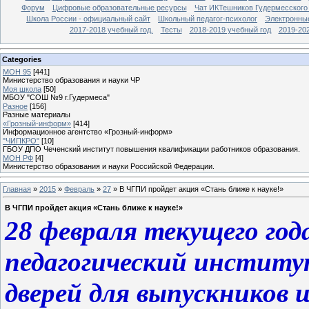
Форум
Цифровые образовательные ресурсы
Чат ИКТешников Гудермесского
Школа России - официальный сайт
Школьный педагог-психолог
Электронны
2017-2018 учебный год.
Тесты
2018-2019 учебный год
2019-20
Categories
МОН 95
[441]
Министерство образования и науки ЧР
Моя школа
[50]
МБОУ "СОШ №9 г.Гудермеса"
Разное
[156]
Разные материалы
«Грозный-информ»
[414]
Информационное агентство «Грозный-информ»
"ЧИПКРО"
[10]
ГБОУ ДПО Чеченский институт повышения квалификации работников образования.
МОН РФ
[4]
Министерство образования и науки Российской Федерации.
Главная
»
2015
»
Февраль
»
27
» В ЧГПИ пройдет акция «Стань ближе к науке!»
В ЧГПИ пройдет акция «Стань ближе к науке!»
28 февраля текущего год
педагогический инстит
дверей для выпускников 