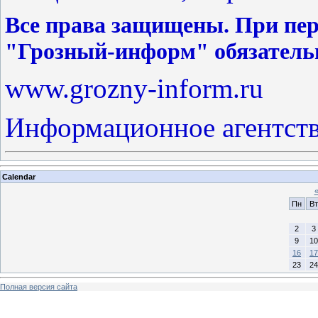
Все права защищены. При пер
"Грозный-информ" обязатель
www.grozny-inform.ru
Информационное агентст
Calendar
Пн
Вт
2
3
9
10
16
17
23
24
Полная версия сайта