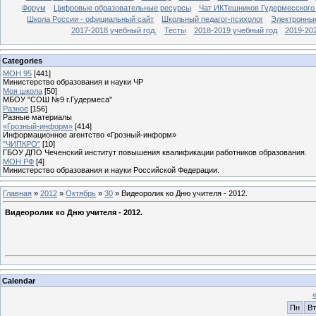
Форум
Цифровые образовательные ресурсы
Чат ИКТешников Гудермесского
Школа России - официальный сайт
Школьный педагог-психолог
Электронны
2017-2018 учебный год.
Тесты
2018-2019 учебный год
2019-20
Categories
МОН 95
[441]
Министерство образования и науки ЧР
Моя школа
[50]
МБОУ "СОШ №9 г.Гудермеса"
Разное
[156]
Разные материалы
«Грозный-информ»
[414]
Информационное агентство «Грозный-информ»
"ЧИПКРО"
[10]
ГБОУ ДПО Чеченский институт повышения квалификации работников образования.
МОН РФ
[4]
Министерство образования и науки Российской Федерации.
Главная
»
2012
»
Октябрь
»
30
» Видеоролик ко Дню учителя - 2012.
Видеоролик ко Дню учителя - 2012.
Calendar
Пн
Вт