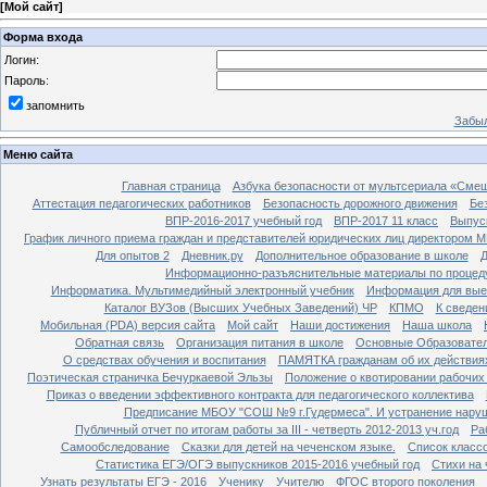
[
Мой сайт
]
Форма входа
Логин:
Пароль:
запомнить
Забыл
Меню сайта
Главная страница
Азбука безопасности от мультсериала «Сме
Аттестация педагогических работников
Безопасность дорожного движения
Бе
ВПР-2016-2017 учебный год
ВПР-2017 11 класс
Выпус
График личного приема граждан и представителей юридических лиц директором 
Для опытов 2
Дневник.ру
Дополнительное образование в школе
Д
Информационно-разъяснительные материалы по процеду
Информатика. Мультимедийный электронный учебник
Информация для вые
Каталог ВУЗов (Высших Учебных Заведений) ЧР
КПМО
К сведе
Мобильная (PDA) версия сайта
Мой сайт
Наши достижения
Наша школа
Обратная связь
Организация питания в школе
Основные Образовате
О средствах обучения и воспитания
ПАМЯТКА гражданам об их действиях
Поэтическая страничка Бечуркаевой Эльзы
Положение о квотировании рабочих
Приказ о введении эффективного контракта для педагогического коллектива
Предписание МБОУ "СОШ №9 г.Гудермеса". И устранение наруш
Публичный отчет по итогам работы за III - четверть 2012-2013 уч.год
Ра
Самообследование
Сказки для детей на чеченском языке.
Список класс
Статистика ЕГЭ/ОГЭ выпускников 2015-2016 учебный год
Стихи на
Узнать результаты ЕГЭ - 2016
Ученику
Учителю
ФГОС второго поколения