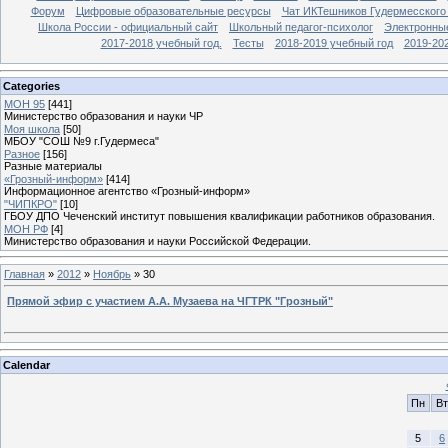
Форум
Цифровые образовательные ресурсы
Чат ИКТешников Гудермесского
Школа России - официальный сайт
Школьный педагог-психолог
Электронны
2017-2018 учебный год.
Тесты
2018-2019 учебный год
2019-20
Categories
МОН 95
[441]
Министерство образования и науки ЧР
Моя школа
[50]
МБОУ "СОШ №9 г.Гудермеса"
Разное
[156]
Разные материалы
«Грозный-информ»
[414]
Информационное агентство «Грозный-информ»
"ЧИПКРО"
[10]
ГБОУ ДПО Чеченский институт повышения квалификации работников образования.
МОН РФ
[4]
Министерство образования и науки Российской Федерации.
Главная
»
2012
»
Ноябрь
»
30
Прямой эфир с участием А.А. Музаева на ЧГТРК "Грозный"
Calendar
Пн
Вт
5
6