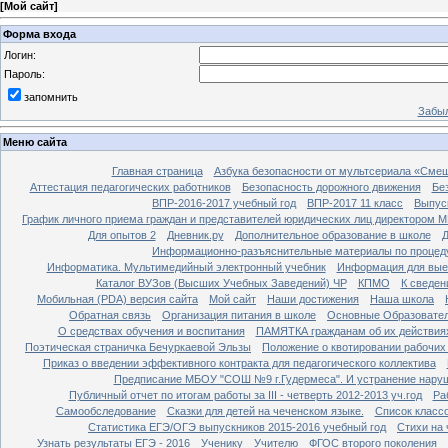
[
Мой сайт
]
Форма входа
Логин:
Пароль:
запомнить
Забыл
Меню сайта
Главная страница
Азбука безопасности от мультсериала «Сме
Аттестация педагогических работников
Безопасность дорожного движения
Бе
ВПР-2016-2017 учебный год
ВПР-2017 11 класс
Выпус
График личного приема граждан и представителей юридических лиц директором 
Для опытов 2
Дневник.ру
Дополнительное образование в школе
Д
Информационно-разъяснительные материалы по процеду
Информатика. Мультимедийный электронный учебник
Информация для вые
Каталог ВУЗов (Высших Учебных Заведений) ЧР
КПМО
К сведе
Мобильная (PDA) версия сайта
Мой сайт
Наши достижения
Наша школа
Обратная связь
Организация питания в школе
Основные Образовате
О средствах обучения и воспитания
ПАМЯТКА гражданам об их действиях
Поэтическая страничка Бечуркаевой Эльзы
Положение о квотировании рабочих
Приказ о введении эффективного контракта для педагогического коллектива
Предписание МБОУ "СОШ №9 г.Гудермеса". И устранение наруш
Публичный отчет по итогам работы за III - четверть 2012-2013 уч.год
Ра
Самообследование
Сказки для детей на чеченском языке.
Список класс
Статистика ЕГЭ/ОГЭ выпускников 2015-2016 учебный год
Стихи на
Узнать результаты ЕГЭ - 2016
Ученику
Учителю
ФГОС второго поколения