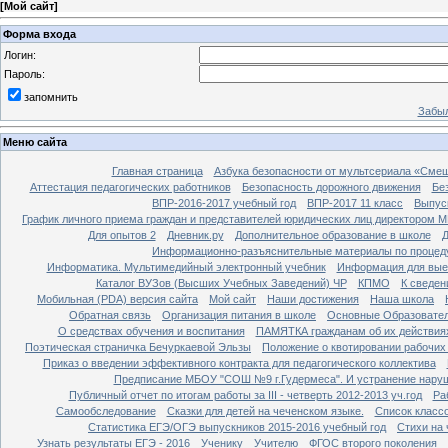
[
Мой сайт
]
Форма входа
Логин:
Пароль:
запомнить
Забыл
Меню сайта
Главная страница
Азбука безопасности от мультсериала «Сме
Аттестация педагогических работников
Безопасность дорожного движения
Бе
ВПР-2016-2017 учебный год
ВПР-2017 11 класс
Выпус
График личного приема граждан и представителей юридических лиц директором 
Для опытов 2
Дневник.ру
Дополнительное образование в школе
Д
Информационно-разъяснительные материалы по процеду
Информатика. Мультимедийный электронный учебник
Информация для вые
Каталог ВУЗов (Высших Учебных Заведений) ЧР
КПМО
К сведе
Мобильная (PDA) версия сайта
Мой сайт
Наши достижения
Наша школа
Обратная связь
Организация питания в школе
Основные Образовате
О средствах обучения и воспитания
ПАМЯТКА гражданам об их действиях
Поэтическая страничка Бечуркаевой Эльзы
Положение о квотировании рабочих
Приказ о введении эффективного контракта для педагогического коллектива
Предписание МБОУ "СОШ №9 г.Гудермеса". И устранение наруш
Публичный отчет по итогам работы за III - четверть 2012-2013 уч.год
Ра
Самообследование
Сказки для детей на чеченском языке.
Список класс
Статистика ЕГЭ/ОГЭ выпускников 2015-2016 учебный год
Стихи на
Узнать результаты ЕГЭ - 2016
Ученику
Учителю
ФГОС второго поколения