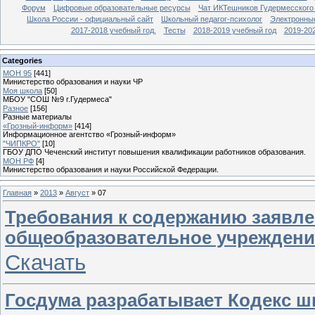
Форум
Цифровые образовательные ресурсы
Чат ИКТешников Гудермесского
Школа России - официальный сайт
Школьный педагог-психолог
Электронны
2017-2018 учебный год.
Тесты
2018-2019 учебный год
2019-20
Categories
МОН 95
[441]
Министерство образования и науки ЧР
Моя школа
[50]
МБОУ "СОШ №9 г.Гудермеса"
Разное
[156]
Разные материалы
«Грозный-информ»
[414]
Информационное агентство «Грозный-информ»
"ЧИПКРО"
[10]
ГБОУ ДПО Чеченский институт повышения квалификации работников образования.
МОН РФ
[4]
Министерство образования и науки Российской Федерации.
Главная
»
2013
»
Август
»
07
Требования к содержанию заявле
общеобразовательное учреждени
Скачать
Госдума разрабатывает Кодекс ш