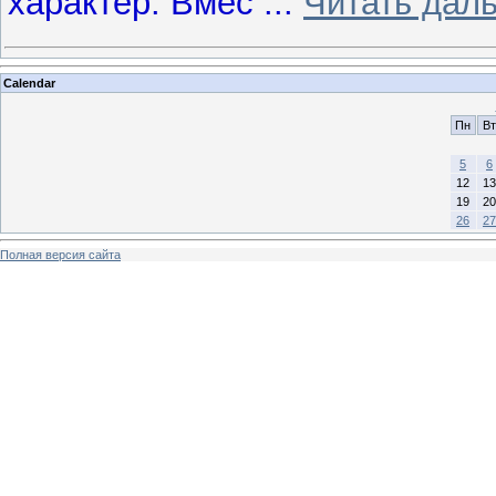
характер. Вмес
...
Читать дал
Calendar
Пн
Вт
5
6
12
13
19
20
26
27
Полная версия сайта