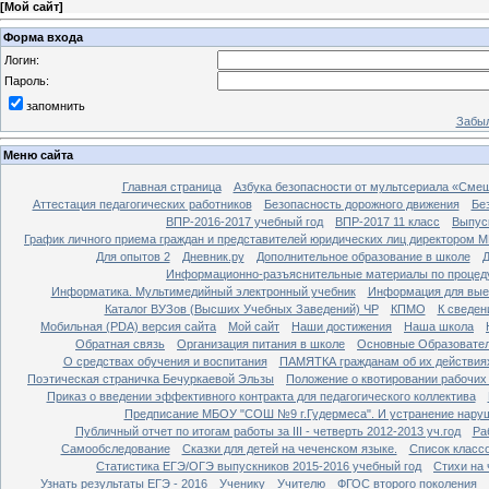
[
Мой сайт
]
Форма входа
Логин:
Пароль:
запомнить
Забыл
Меню сайта
Главная страница
Азбука безопасности от мультсериала «Сме
Аттестация педагогических работников
Безопасность дорожного движения
Бе
ВПР-2016-2017 учебный год
ВПР-2017 11 класс
Выпус
График личного приема граждан и представителей юридических лиц директором 
Для опытов 2
Дневник.ру
Дополнительное образование в школе
Д
Информационно-разъяснительные материалы по процеду
Информатика. Мультимедийный электронный учебник
Информация для вые
Каталог ВУЗов (Высших Учебных Заведений) ЧР
КПМО
К сведе
Мобильная (PDA) версия сайта
Мой сайт
Наши достижения
Наша школа
Обратная связь
Организация питания в школе
Основные Образовате
О средствах обучения и воспитания
ПАМЯТКА гражданам об их действиях
Поэтическая страничка Бечуркаевой Эльзы
Положение о квотировании рабочих
Приказ о введении эффективного контракта для педагогического коллектива
Предписание МБОУ "СОШ №9 г.Гудермеса". И устранение наруш
Публичный отчет по итогам работы за III - четверть 2012-2013 уч.год
Ра
Самообследование
Сказки для детей на чеченском языке.
Список класс
Статистика ЕГЭ/ОГЭ выпускников 2015-2016 учебный год
Стихи на
Узнать результаты ЕГЭ - 2016
Ученику
Учителю
ФГОС второго поколения