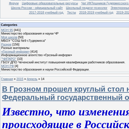
Форум
Цифровые образовательные ресурсы
Чат ИКТешников Гудермесского
Школа России - официальный сайт
Школьный педагог-психолог
Электронны
2017-2018 учебный год.
Тесты
2018-2019 учебный год
2019-20
Categories
МОН 95
[441]
Министерство образования и науки ЧР
Моя школа
[50]
МБОУ "СОШ №9 г.Гудермеса"
Разное
[156]
Разные материалы
«Грозный-информ»
[414]
Информационное агентство «Грозный-информ»
"ЧИПКРО"
[10]
ГБОУ ДПО Чеченский институт повышения квалификации работников образования.
МОН РФ
[4]
Министерство образования и науки Российской Федерации.
Главная
»
2015
»
Апрель
»
14
В Грозном прошел круглый стол 
Федеральный государственный о
Известно, что изменения
происходящие в Российс