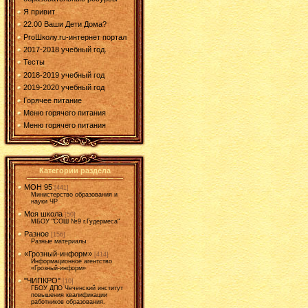
Я привит
22.00 Ваши Дети Дома?
ProШколу.ru-интернет портал
2017-2018 учебный год.
Тесты
2018-2019 учебный год
2019-2020 учебный год
Горячее питание
Меню горячего питания
Меню горячего питания
Категории раздела
МОН 95
[441]
Министерство образования и
науки ЧР
Моя школа
[50]
МБОУ "СОШ №9 г.Гудермеса"
Разное
[156]
Разные материалы
«Грозный-информ»
[414]
Информационное агентство
«Грозный-информ»
"ЧИПКРО"
[10]
ГБОУ ДПО Чеченский институт
повышения квалификации
работников образования.