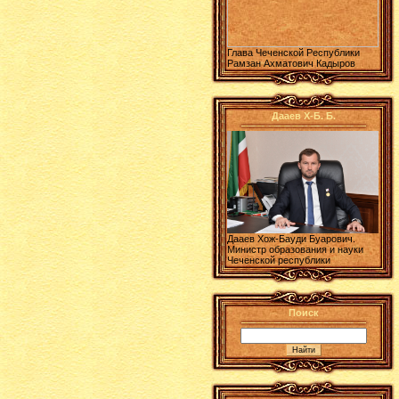
Глава Чеченской Республики
Рамзан Ахматович Кадыров
Дааев Х-Б. Б.
Дааев Хож-Бауди Буарович.
Министр образования и науки
Чеченской республики
Поиск