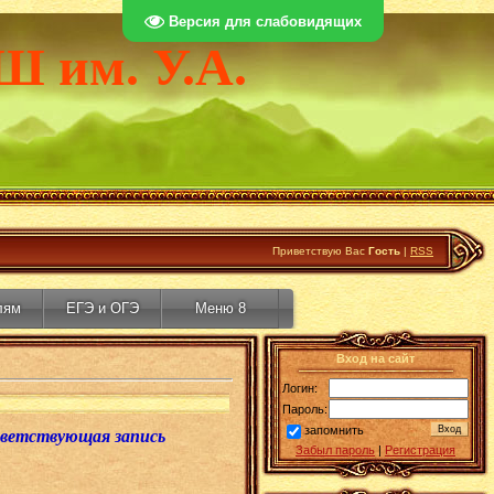
Версия для слабовидящих
Ш им. У.А.
Приветствую Вас
Гость
|
RSS
лям
ЕГЭ и ОГЭ
Меню 8
Вход на сайт
Логин:
Пароль:
запомнить
тветствующая запись
Забыл пароль
|
Регистрация