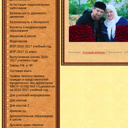
Аттестация педагогических
работников
Безопасность дорожного
движения
Безопасность в Интернете
Буклеты о модернизации
образования
Вакансии в школе
Видеоархив
ВПР-2016-2017 учебный год
ВПР-2017 11 класс
Категория:
«Грозный-информ»
| Просмотров: 125
Выпускникам школы 2016-
2017 учебного года
Гимны РФ. и ЧР.
Гостевая книга
График личного приема
граждан и представителей
юридических лиц директором
МБОУ «СОШ №9 г.Гудермеса»
на 2016-2017 учебный год.
Для учителей информатики
Для опытов
Для опытов 2
Дневник.ру
Дополнительное образование
в школе
Духовно-нравственное