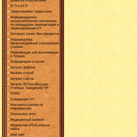
развитие и воспитание
ЕГЭ и ОГЭ
Закрепленные территории
Информационно-
разъяснительные материалы
по процедурам аккредитации и
лицензирования ОУ
Интернет уроки. Все предметы
Информатика.
Мультимедийный электронный
учебник
Информация для выезжающих
в Турцию
Информация о школе
Каталог файлов
Каталог статей
Каталог сайтов
Каталог ВУЗов (Высших
Учебных Заведений) ЧР
КПМО
К сведению ОУ
Конспекты уроков по
информатике
Локальные акты
Медицинский кабинет
Мобильная (PDA) версия
сайта
Мой сайт