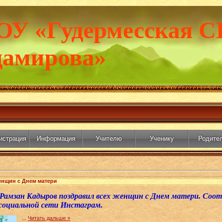
ОУ «Гудермесская С
дамирова»
истрация
Информация
Учителю
Ученику
Родите
енщин с Днем матери
 Рамзан Кадыров поздравил всех женщин с Днем матери. Соо
 социальной сети Инстаграм.
...
Читать дальше »