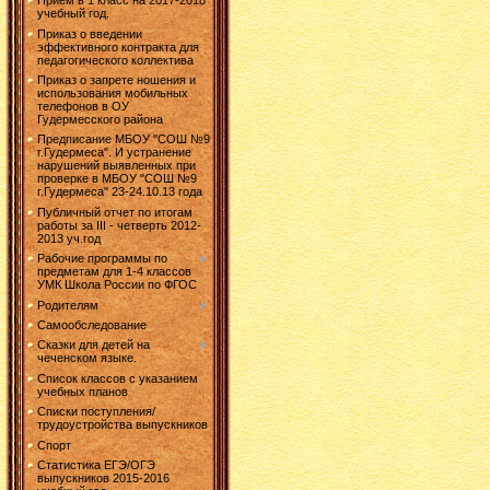
Прием в 1 класс на 2017-2018
учебный год.
Приказ о введении
эффективного контракта для
педагогического коллектива
Приказ о запрете ношения и
использования мобильных
телефонов в ОУ
Гудермесского района
Предписание МБОУ "СОШ №9
г.Гудермеса". И устранение
нарушений выявленных при
проверке в МБОУ "СОШ №9
г.Гудермеса" 23-24.10.13 года
Публичный отчет по итогам
работы за III - четверть 2012-
2013 уч.год
Рабочие программы по
предметам для 1-4 классов
УМК Школа России по ФГОС
Родителям
Самообследование
Сказки для детей на
чеченском языке.
Список классов с указанием
учебных планов
Списки поступления/
трудоустройства выпускников
Спорт
Статистика ЕГЭ/ОГЭ
выпускников 2015-2016