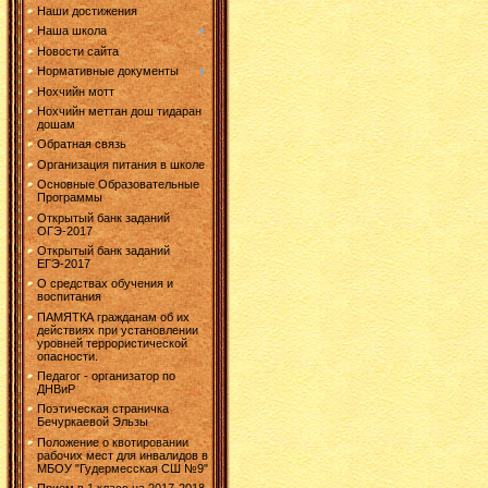
Наши достижения
Наша школа
Новости сайта
Нормативные документы
Нохчийн мотт
Нохчийн меттан дош тидаран
дошам
Обратная связь
Организация питания в школе
Основные Образовательные
Программы
Открытый банк заданий
ОГЭ-2017
Открытый банк заданий
ЕГЭ-2017
О средствах обучения и
воспитания
ПАМЯТКА гражданам об их
действиях при установлении
уровней террористической
опасности.
Педагог - организатор по
ДНВиР
Поэтическая страничка
Бечуркаевой Эльзы
Положение о квотировании
рабочих мест для инвалидов в
МБОУ "Гудермесская СШ №9"