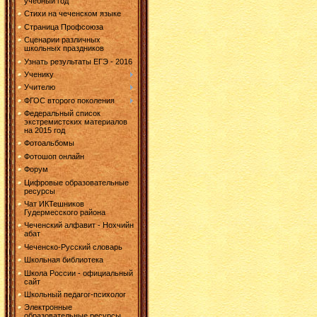
учебный год
Стихи на чеченском языке
Страница Профсоюза
Сценарии различных
школьных праздников
Узнать результаты ЕГЭ - 2016
Ученику
Учителю
ФГОС второго поколения
Федеральный список
экстремистских материалов
на 2015 год
Фотоальбомы
Фотошоп онлайн
Форум
Цифровые образовательные
ресурсы
Чат ИКТешников
Гудермесского района
Чеченский алфавит - Нохчийн
абат
Чеченско-Русский словарь
Школьная библиотека
Школа России - официальный
сайт
Школьный педагог-психолог
Электронные
образовательные ресурсы