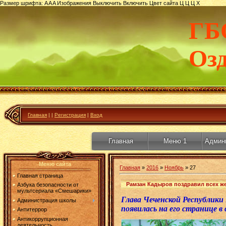
Размер шрифта:
A
A
A
Изображения
Выключить
Включить
Цвет сайта
Ц
Ц
Ц
Х
ГБ
Оз
Главная
|
|
Регистрация
|
Вход
Главная
Меню 1
Админ
Меню сайта
Главная
»
2016
»
Ноябрь
»
27
Главная страница
Рамзан Кадыров поздравил всех ж
Азбука безопасности от
мультсериала «Смешарики»
Глава Чеченской Республики
Администрация школы
появилась на его странице в
Антитеррор
Антикоррупционная
деятельность