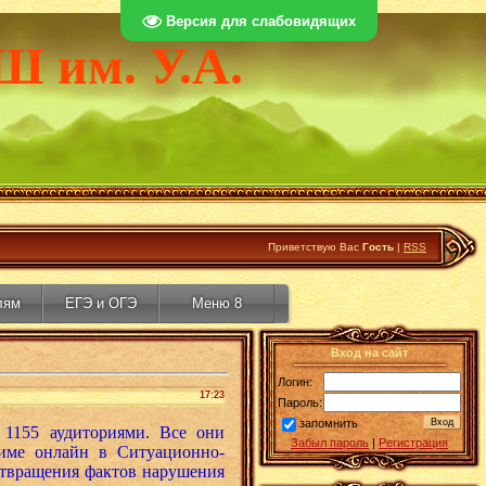
Версия для слабовидящих
Ш им. У.А.
Приветствую Вас
Гость
|
RSS
лям
ЕГЭ и ОГЭ
Меню 8
Вход на сайт
Логин:
17:23
Пароль:
запомнить
 1155 аудиториями. Все они
Забыл пароль
|
Регистрация
име онлайн в Ситуационно-
отвращения фактов нарушения