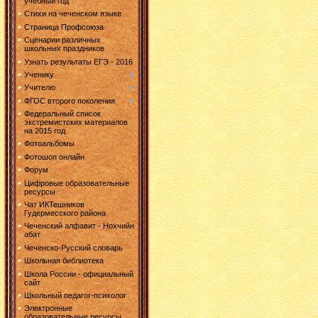
учебный год
Стихи на чеченском языке
Страница Профсоюза
Сценарии различных
школьных праздников
Узнать результаты ЕГЭ - 2016
Ученику
Учителю
ФГОС второго поколения
Федеральный список
экстремистских материалов
на 2015 год
Фотоальбомы
Фотошоп онлайн
Форум
Цифровые образовательные
ресурсы
Чат ИКТешников
Гудермесского района
Чеченский алфавит - Нохчийн
абат
Чеченско-Русский словарь
Школьная библиотека
Школа России - официальный
сайт
Школьный педагог-психолог
Электронные
образовательные ресурсы