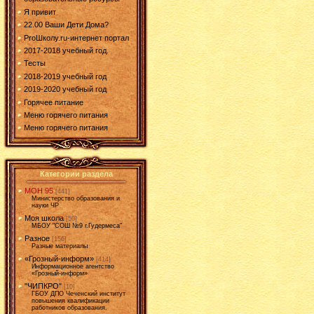
Я привит
22.00 Ваши Дети Дома?
ProШколу.ru-интернет портал
2017-2018 учебный год.
Тесты
2018-2019 учебный год
2019-2020 учебный год
Горячее питание
Меню горячего питания
Меню горячего питания
Категории раздела
МОН 95
[441]
Министерство образования и
науки ЧР
Моя школа
[50]
МБОУ "СОШ №9 г.Гудермеса"
Разное
[156]
Разные материалы
«Грозный-информ»
[414]
Информационное агентство
«Грозный-информ»
"ЧИПКРО"
[10]
ГБОУ ДПО Чеченский институт
повышения квалификации
работников образования.