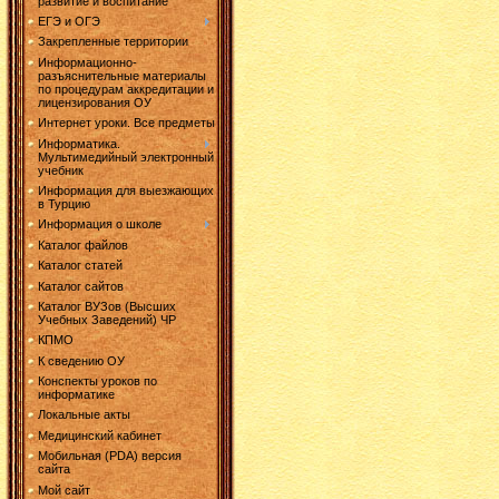
развитие и воспитание
ЕГЭ и ОГЭ
Закрепленные территории
Информационно-
разъяснительные материалы
по процедурам аккредитации и
лицензирования ОУ
Интернет уроки. Все предметы
Информатика.
Мультимедийный электронный
учебник
Информация для выезжающих
в Турцию
Информация о школе
Каталог файлов
Каталог статей
Каталог сайтов
Каталог ВУЗов (Высших
Учебных Заведений) ЧР
КПМО
К сведению ОУ
Конспекты уроков по
информатике
Локальные акты
Медицинский кабинет
Мобильная (PDA) версия
сайта
Мой сайт