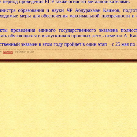
в период проведения ЕГЭ также оснастят металлоискателями.
инистра образования и науки ЧР Абдурахман Каимов, подго
обходимые меры для обеспечения максимальной прозрачности и
кты проведения единого государственного экзамена полно
ять обучающихся и выпускников прошлых лет»,- отметил А. Ка
твенный экзамен в этом году пройдет в один этап – с 25 мая по
л
:
Nasrudi
|
Рейтинг
:
0.0
/
0