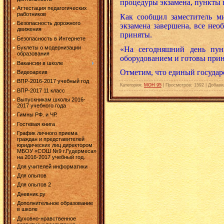
процедуры экзамена, пункты 
Аттестация педагогических
работников
Как сообщил заместитель м
Безопасность дорожного
экзамена завершена, все не
движения
приняты.
Безопасность в Интернете
Буклеты о модернизации
«На сегодняшний день пун
образования
оборудованием и готовы прин
Вакансии в школе
Отметим, что единый государс
Видеоархив
ВПР-2016-2017 учебный год
Категория
:
МОН 95
|
Просмотров
:
1592
|
Добави
ВПР-2017 11 класс
Выпускникам школы 2016-
2017 учебного года
Гимны РФ. и ЧР.
Гостевая книга
График личного приема
граждан и представителей
юридических лиц директором
МБОУ «СОШ №9 г.Гудермеса»
на 2016-2017 учебный год.
Для учителей информатики
Для опытов
Для опытов 2
Дневник.ру
Дополнительное образование
в школе
Духовно-нравственное