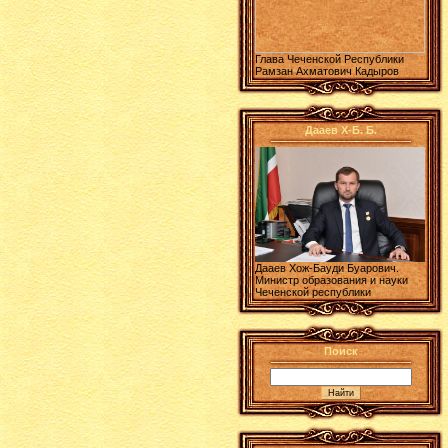
Глава Чеченской Республики
Рамзан Ахматович Кадыров
Дааев Х-Б. Б.
Дааев Хож-Бауди Буарович.
Министр образования и науки
Чеченской республики
Поиск