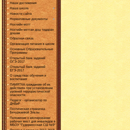
Наши достижения
Наша школа
Новости сайта
Нормативные документы
Нохчийн мотт
Нохчийн меттан дош тидаран
дошам
Обратная связь
Организация питания в школе
Основные Образовательные
Программы
Открытый банк заданий
ОГЭ-2017
Открытый банк заданий
ЕГЭ-2017
О средствах обучения и
воспитания
ПАМЯТКА гражданам об их
действиях при установлении
уровней террористической
опасности.
Педагог - организатор по
ДНВиР
Поэтическая страничка
Бечуркаевой Эльзы
Положение о квотировании
рабочих мест для инвалидов в
МБОУ "Гудермесская СШ №9"