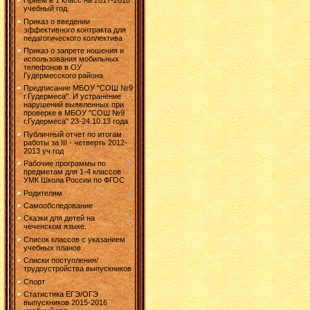
Прием в 1 класс на 2017-2018
учебный год.
Приказ о введении
эффективного контракта для
педагогического коллектива
Приказ о запрете ношения и
использования мобильных
телефонов в ОУ
Гудермесского района
Предписание МБОУ "СОШ №9
г.Гудермеса". И устранение
нарушений выявленных при
проверке в МБОУ "СОШ №9
г.Гудермеса" 23-24.10.13 года
Публичный отчет по итогам
работы за III - четверть 2012-
2013 уч.год
Рабочие программы по
предметам для 1-4 классов
УМК Школа России по ФГОС
Родителям
Самообследование
Сказки для детей на
чеченском языке.
Список классов с указанием
учебных планов
Списки поступления/
трудоустройства выпускников
Спорт
Статистика ЕГЭ/ОГЭ
выпускников 2015-2016