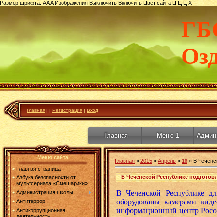
Размер шрифта:
A
A
A
Изображения
Выключить
Включить
Цвет сайта
Ц
Ц
Ц
Х
ГБ
Оз
Главная
|
|
Регистрация
|
Вход
Главная
Меню 1
Админ
Меню сайта
Главная
»
2015
»
Апрель
»
18
» В Чеченс
Главная страница
В Чеченской Республике подготовл
Азбука безопасности от
мультсериала «Смешарики»
В Чеченской Республике дл
Администрация школы
оборудованы камерами виде
Антитеррор
информационный центр Рособ
Антикоррупционная
деятельность