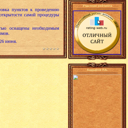
Участник рейтинга
товка пунктов к проведению
 открытости самой процедуры
стью оснащены необходимым
имов.
 26 июня.
Кадыров Р.А.